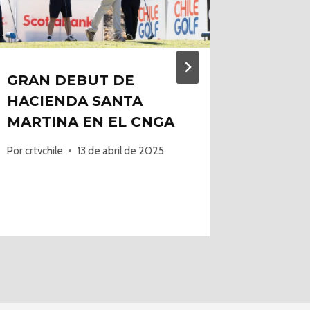
GRAN DEBUT DE
Felipe
HACIENDA SANTA
Un Bue
MARTINA EN EL CNGA
En Asu
Por
crtvchile
13 de abril de 2025
Por
crtvchi