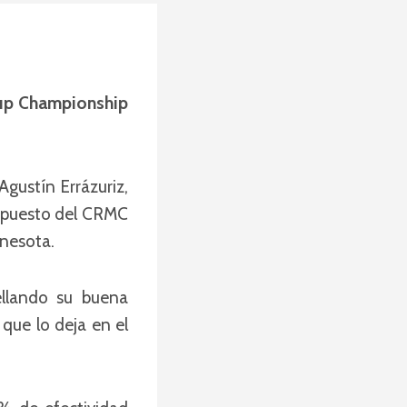
 Cup Championship
gustín Errázuriz,
° puesto del CRMC
nnesota.
ellando su buena
que lo deja en el