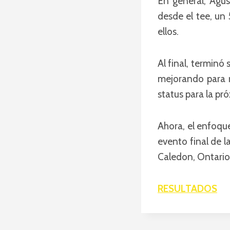
En general, Agu
desde el tee, un
ellos.
Al final, terminó
mejorando para r
status para la pr
Ahora, el enfoque
evento final de 
Caledon, Ontari
RESULTADOS