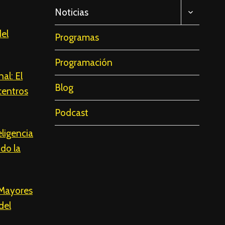
ALTERNA
Noticias
MENÚ
HIJO
del
Programas
Programación
al: El
Blog
 centros
Podcast
eligencia
ndo la
 Mayores
del