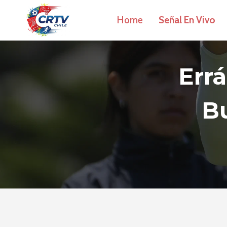
Saltar
Home
Señal En Vivo
al
contenido
Err
B