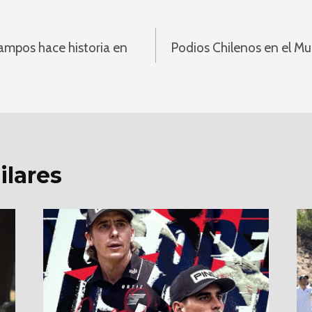
ón
ampos hace historia en
Podios Chilenos en el Mu
ilares