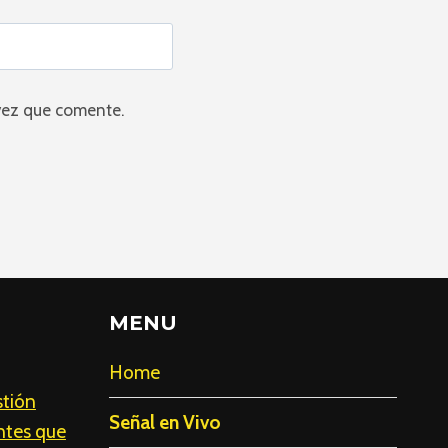
 vez que comente.
MENU
Home
stión
Señal en Vivo
entes que