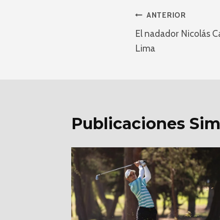
Navegaci
ANTERIOR
El nadador Nicolás C
De
Lima
Entradas
Publicaciones Sim