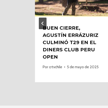
SOLAR
BUEN CIERRE,
LPE
AGUSTÍN ERRÁZURIZ
L
CULMINÓ T29 EN EL
ACANA
DINERS CLUB PERU
OPEN
de 2025
Por
crtvchile
5 de mayo de 2025