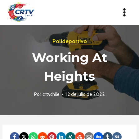
Saltar
al
contenido
Polideportivo
Working At
Heights
Por
crtvchile
12 de julio de 2022