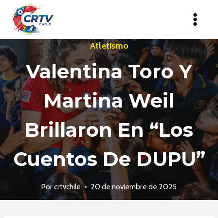
Saltar
al
contenido
Atletismo
Valentina Toro Y
Martina Weil
Brillaron En “Los
Cuentos De DUPU”
Por
crtvchile
20 de noviembre de 2025