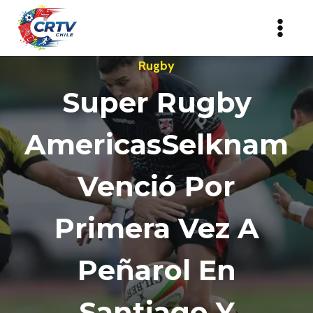
Saltar
al
contenido
Rugby
Super Rugby
AmericasSelknam
Venció Por
Primera Vez A
Peñarol En
Santiago Y