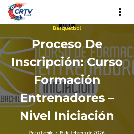
Saltar
al
contenido
Basquetbol
Proceso De
Inscripción: Curso
Formación
Entrenadores –
Nivel Iniciación
Por
crtvchile
15 de febrero de 2026