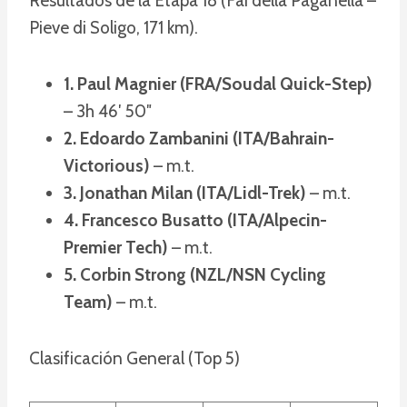
Resultados de la Etapa 18 (Fai della Paganella –
Pieve di Soligo, 171 km).
1. Paul Magnier (FRA/Soudal Quick-Step)
– 3h 46′ 50″
2. Edoardo Zambanini (ITA/Bahrain-
Victorious)
– m.t.
3. Jonathan Milan (ITA/Lidl-Trek)
– m.t.
4. Francesco Busatto (ITA/Alpecin-
Premier Tech)
– m.t.
5. Corbin Strong (NZL/NSN Cycling
Team)
– m.t.
Clasificación General (Top 5)