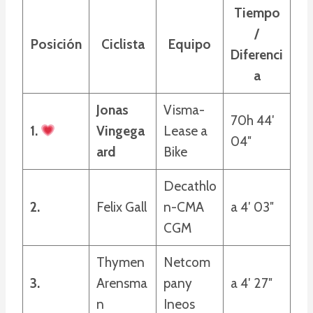
Tiempo
/
Posición
Ciclista
Equipo
Diferenci
a
Jonas
Visma-
70h 44′
1.
Vingega
Lease a
04″
ard
Bike
Decathlo
2.
Felix Gall
n-CMA
a 4′ 03″
CGM
Thymen
Netcom
3.
Arensma
pany
a 4′ 27″
n
Ineos