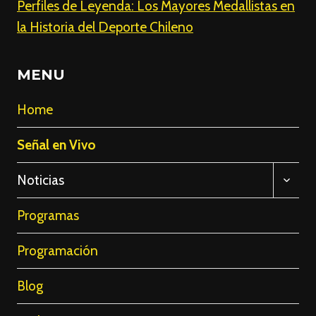
Perfiles de Leyenda: Los Mayores Medallistas en
la Historia del Deporte Chileno
MENU
Home
Señal en Vivo
ALTE
Noticias
MENÚ
HIJO
Programas
Programación
Blog