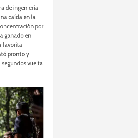
a de ingeniería
una caída en la
 concentración por
bía ganado en
la favorita
antó pronto y
o segundos vuelta