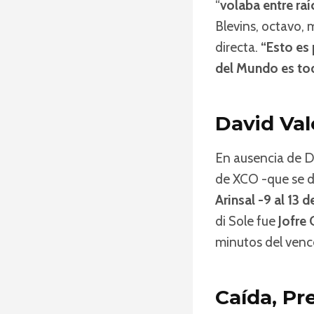
“
volaba entre raí
Blevins, octavo,
directa.
“Esto es 
del Mundo es tod
David Val
En ausencia de D
de XCO -que se di
Arinsal -9 al 13 d
di Sole fue
Jofre 
minutos del venc
Caída, Pr