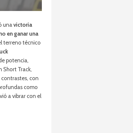
ró una
victoria
eno en ganar una
el terreno técnico
uck
de potencia,
 Short Track,
 contrastes, con
 profundas como
vió a vibrar con el