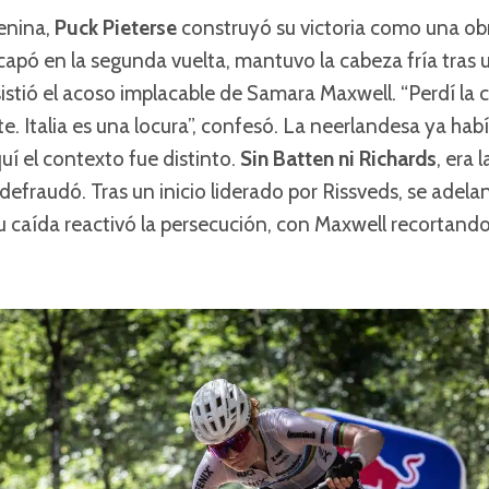
enina,
Puck Pieterse
construyó su victoria como una obr
apó en la segunda vuelta, mantuvo la cabeza fría tras 
istió el acoso implacable de Samara Maxwell. “Perdí la
nte. Italia es una locura”, confesó. La neerlandesa ya ha
í el contexto fue distinto.
Sin Batten ni Richards
, era 
o defraudó. Tras un inicio liderado por Rissveds, se adel
u caída reactivó la persecución, con Maxwell recortand