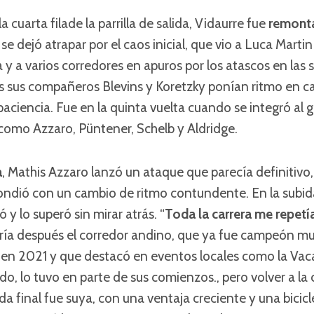
 cuarta filade la parrilla de salida, Vidaurre fue
remont
 se dejó atrapar por el caos inicial, que vio a Luca Martin
a y a varios corredores en apuros por los atascos en las 
s sus compañeros Blevins y Koretzky ponían ritmo en ca
 paciencia. Fue en la quinta vuelta cuando se integró al 
como Azzaro, Püntener, Schelb y Aldridge.
a
, Mathis Azzaro lanzó un ataque que parecía definitivo,
pondió con un cambio de ritmo contundente. En la subid
ó y lo superó sin mirar atrás. “
Toda la carrera me repetí
aría después el corredor andino, que ya fue campeón m
 en 2021 y que destacó en eventos locales como la Va
o, lo tuvo en parte de sus comienzos., pero volver a l
da final fue suya, con una ventaja creciente y una bicicl