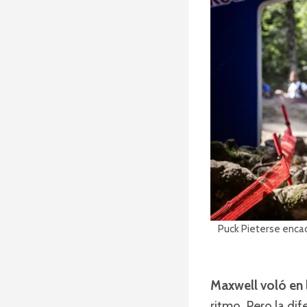
Puck Pieterse enca
Maxwell voló en 
ritmo. Pero la di