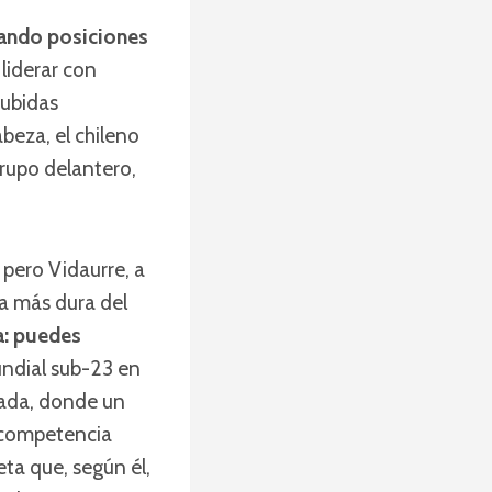
ando posiciones
 liderar con
subidas
beza, el chileno
grupo delantero,
 pero Vidaurre, a
a más dura del
a: puedes
undial sub-23 en
cada, donde un
a competencia
eta que, según él,