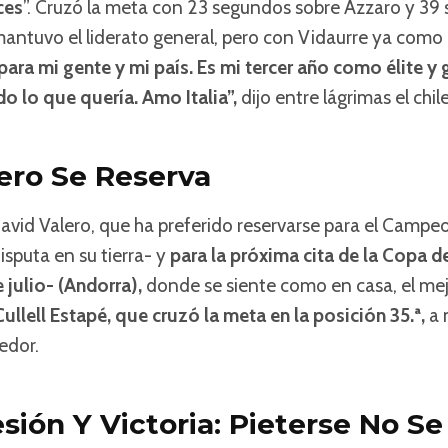
ces
”. Cruzó la meta con 23 segundos sobre Azzaro y 39 
 mantuvo el liderato general, pero con Vidaurre ya com
para mi gente y mi país. Es mi tercer año como élite y
o lo que quería. Amo Italia”,
dijo entre lágrimas el chil
ero Se Reserva
avid Valero, que ha preferido reservarse para el Camp
sputa en su tierra- y
para la próxima cita de la Copa 
e julio- (Andorra),
donde se siente como en casa, el mej
Cullell Estapé, que cruzó la meta en la posición 35.ª,
a 
edor.
esión Y Victoria: Pieterse No S