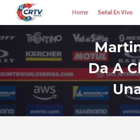
Saltar
Home
Señal En Vivo
al
contenido
Martin
Da A Ch
Una