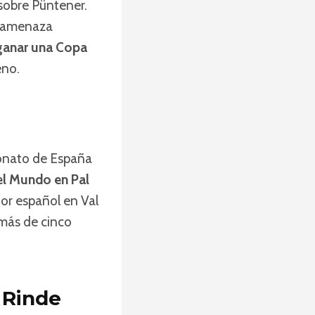
sobre Püntener.
o amenaza
 ganar una Copa
eno.
eonato de España
del Mundo en Pal
or español en Val
más de cinco
e Rinde