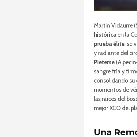
Martin Vidaurre (
histórica
en la Co
prueba élite
, se 
y radiante del cir
Pieterse
(Alpecin
sangre fría y fir
consolidando su 
momentos de vért
las raíces del bos
mejor XCO del pl
Una Remo