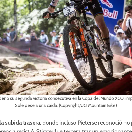
denó su segunda victoria consecutiva en la Copa del Mundo XCO, imp
Sole pese a una caída. (Copyright/UCI Mountain Bike)
la subida trasera
, donde incluso Pieterse reconoció no 
ferencia resistió. Stigger fue tercera tras un emocionant