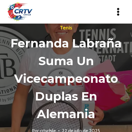
Saltar
al
contenido
Tenis
Fernanda Labraña
Suma Un
Vicecampeonato
Duplas En
Alemania
Por
crtvchile
22 de julio de 2025