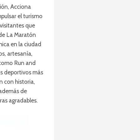
ión, Acciona
pulsar el turismo
visitantes que
n de La Maratón
ica en la ciudad
os, artesanía,
s como Run and
tos deportivos más
n con historia,
, además de
as agradables.