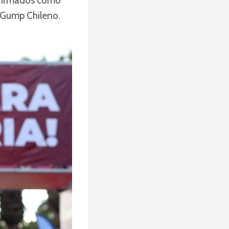
nfirmados cómo
t Gump Chileno.