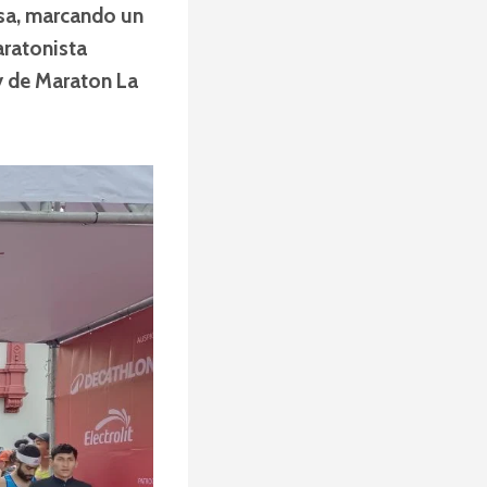
osa, marcando un
aratonista
y de Maraton La