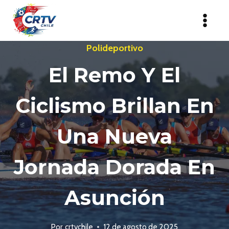
Saltar
al
contenido
Polideportivo
El Remo Y El
Ciclismo Brillan En
Una Nueva
Jornada Dorada En
Asunción
Por
crtvchile
12 de agosto de 2025