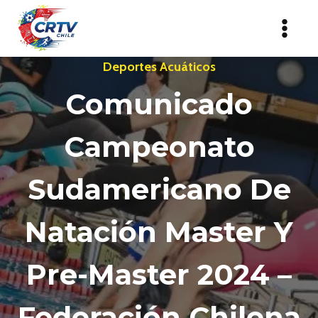
Saltar
al
contenido
Deportes Acuáticos
Comunicado
Campeonato
Sudamericano De
Natación Master Y
Pre-Master 2024 –
Federación Chilena