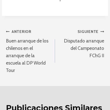
Navegación
ANTERIOR
SIGUIENTE
Buen arranque de los
Disputado arranque
De
chilenos en el
del Campeonato
Entradas
arranque de la
FChG II
escuela al DP World
Tour
Publicaciones Similares