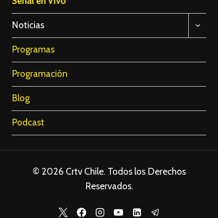
Señal en Vivo
ALTE
Noticias
MENÚ
HIJO
Programas
Programación
Blog
Podcast
© 2026 Crtv Chile. Todos los Derechos
Reservados.