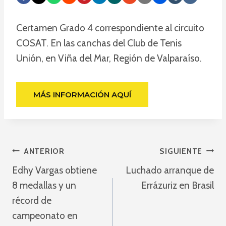
Certamen Grado 4 correspondiente al circuito
COSAT. En las canchas del Club de Tenis
Unión, en Viña del Mar, Región de Valparaíso.
MÁS INFORMACIÓN AQUÍ
Navegación
ANTERIOR
SIGUIENTE
Edhy Vargas obtiene
Luchado arranque de
De
8 medallas y un
Errázuriz en Brasil
Entradas
récord de
campeonato en